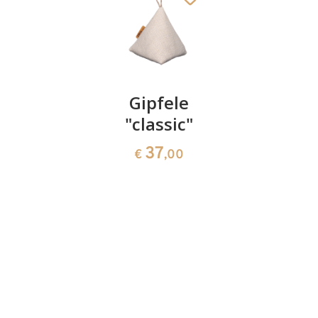
Weihnachtskugel
Gipfele
Flügelalt
mit
"classic"
Krippe
Heiliger
37
163
€
,00
€
,00
Familie
1550
€
,60