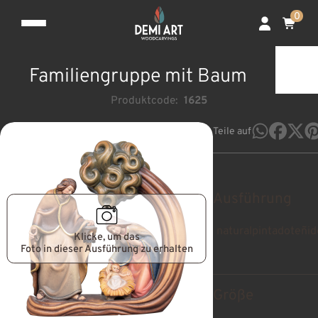
0
Familiengruppe mit Baum
Produktcode:
1625
Teile auf
Ausführung
natural
pintado
teñid
Klicke, um das
Foto in dieser Ausführung zu erhalten
Größe