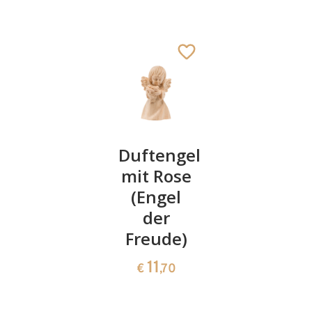
Mary
Duftengel
Edelweiß
Engel
mit Rose
Ohrringe
mit
(Engel
hängend
Rosen
der
in
Freude)
Schachte
63
€
,80
11
13
€
,70
€
,90