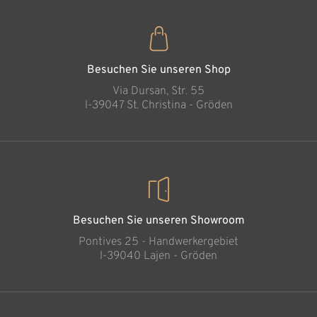
Die Schwangere
Hinzugefügt zum
Warenkorb
Besuchen Sie unseren Shop
Via Dursan, Str. 55
l-39047 St. Christina - Gröden
Besuchen Sie unseren Showroom
Pontives 25 - Handwerkergebiet
l-39040 Lajen - Gröden