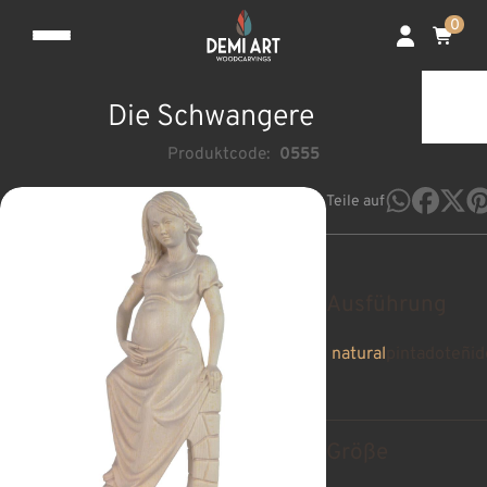
0
Die Schwangere
Produktcode:
0555
Teile auf
Ausführung
natural
pintado
teñid
Größe