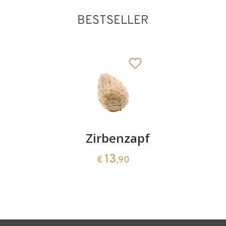
BESTSELLER
Kirschenpaar
Zirbenzapfen
Herzscha
aus
13
13
€
,90
€
,90
Zirbenho
35
€
,00