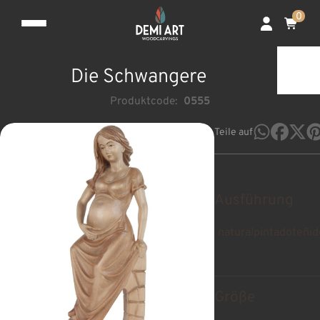
0
Die Schwangere
Produktcode:
0555
Teile auf
Ausführung
natural
pintado
teñid
Größe