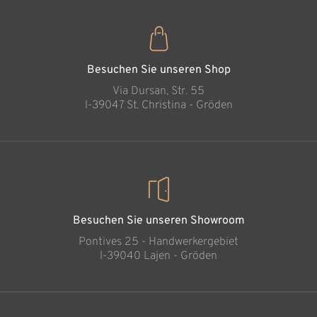
Die Schwangere
Hinzugefügt zum
Warenkorb
Besuchen Sie unseren Shop
Via Dursan, Str. 55
l-39047 St. Christina - Gröden
Besuchen Sie unseren Showroom
Pontives 25 - Handwerkergebiet
l-39040 Lajen - Gröden