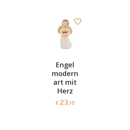
Zirbenzapfen
Engel
Isabell
Ohrringe
modern
966
€
,00
mit
art mit
Schachtel
Herz
16
23
€
,50
€
,10