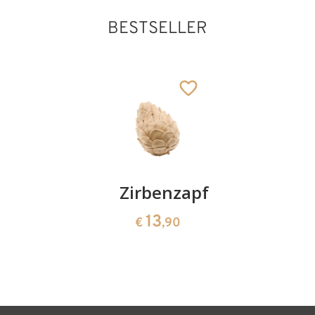
BESTSELLER
Kirschenpaar
Zirbenzapfen
Herzscha
aus
13
13
€
,90
€
,90
Zirbenho
35
€
,00