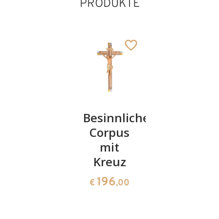
PRODUKTE
Meditationskreuz,
Besinnlicher
Mond
Holz
Corpus
38
€
,00
geschnitzt
mit
Kreuz
33
€
,90
196
€
,00