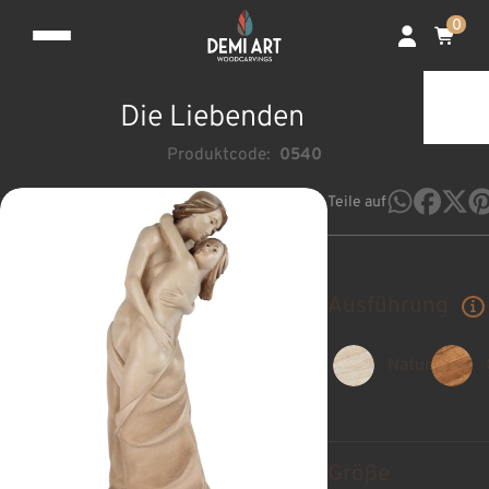
0
Die Liebenden
Produktcode:
0540
Teile auf
Ausführung
Natur
Größe