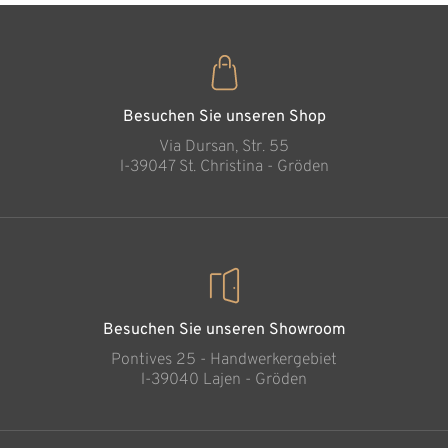
Die Liebenden
Hinzugefügt zum
Warenkorb
Besuchen Sie unseren Shop
Via Dursan, Str. 55
l-39047 St. Christina - Gröden
Besuchen Sie unseren Showroom
Pontives 25 - Handwerkergebiet
l-39040 Lajen - Gröden