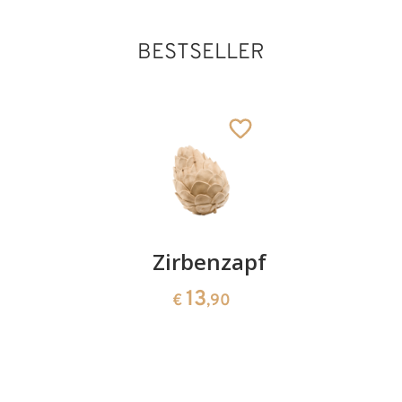
BESTSELLER
Kirschenpaar
Zirbenzapfen
Herzscha
aus
13
13
€
,90
€
,90
Zirbenho
35
€
,00