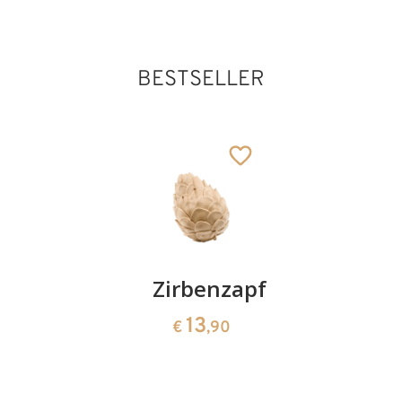
BESTSELLER
Kirschenpaar
Zirbenzapfen
Herzscha
aus
13
13
€
,90
€
,90
Zirbenho
35
€
,00