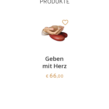
PRODUKTE
Duftträger
Geben
Rosenblü
Rose
mit Herz
geschlos
35
66
19
€
,00
€
,00
€
,50