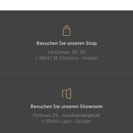
Die Beschützende
Hinzugefügt zum
Warenkorb
Besuchen Sie unseren Shop
Via Dursan, Str. 55
l-39047 St. Christina - Gröden
Besuchen Sie unseren Showroom
Pontives 25 - Handwerkergebiet
l-39040 Lajen - Gröden