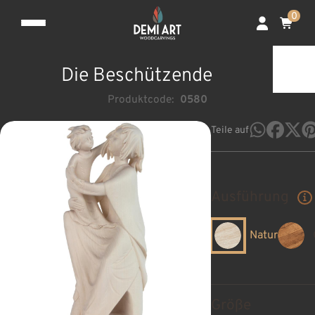
0
Die Beschützende
Produktcode:
0580
Teile auf
Ausführung
Natur
Größe