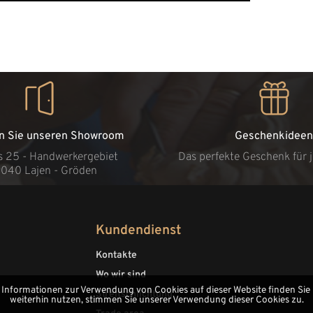
n Sie unseren Showroom
Geschenkideen
s 25 - Handwerkergebiet
Das perfekte Geschenk für 
9040 Lajen - Gröden
Kundendienst
Kontakte
Wo wir sind
 Informationen zur Verwendung von Cookies auf dieser Website finden Sie
Streitschlichtung
weiterhin nutzen, stimmen Sie unserer Verwendung dieser Cookies zu.