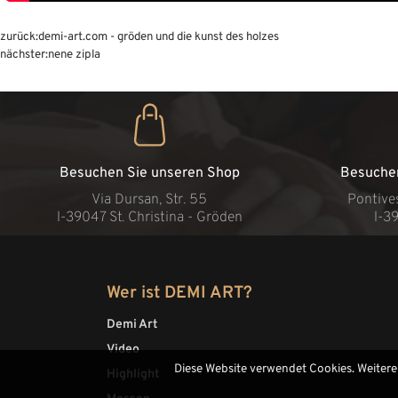
zurück:
demi-art.com - gröden und die kunst des holzes
nächster:
nene zipla
Besuchen Sie unseren Shop
Besuche
Via Dursan, Str. 55
Pontive
l-39047 St. Christina - Gröden
l-3
Wer ist DEMI ART?
Demi Art
Video
Diese Website verwendet Cookies. Weitere
Highlight