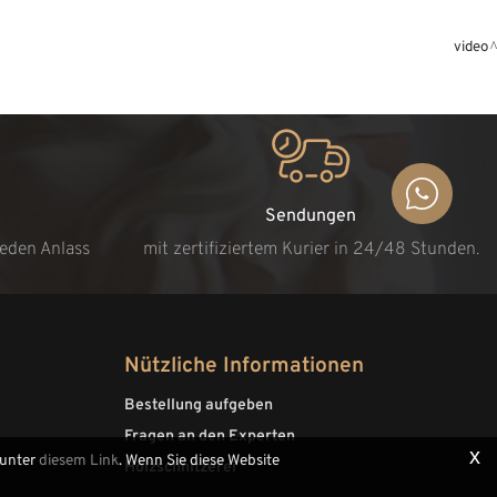
video
Sendungen
jeden Anlass
mit zertifiziertem Kurier in 24/48 Stunden.
Nützliche Informationen
Bestellung aufgeben
Fragen an den Experten
x
 unter
diesem Link
. Wenn Sie diese Website
Holzschnitzerei