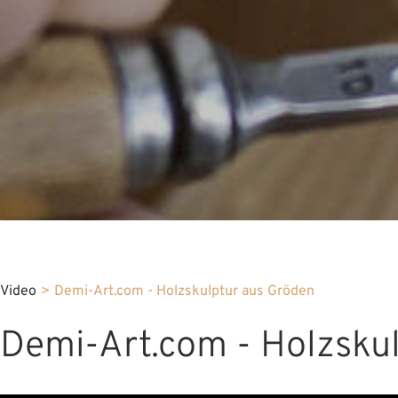
Video
>
Demi-Art.com - Holzskulptur aus Gröden
Demi-Art.com - Holzsku