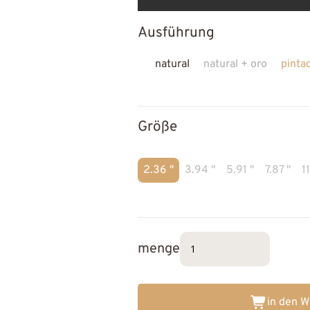
Ausführung
natural
natural + oro
pinta
Größe
2.36 "
3.94 "
5.91 "
7.87 "
11
menge
in den 