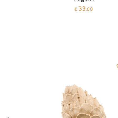
0
33
€
,00