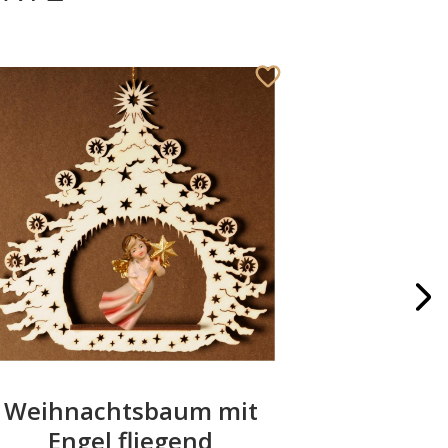
Weihnachtsbaum mit
Fam
Engel fliegend