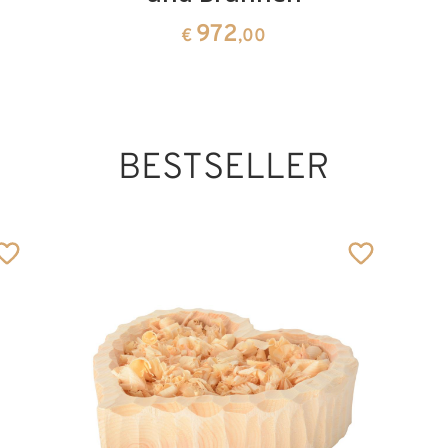
972
€
,00
BESTSELLER