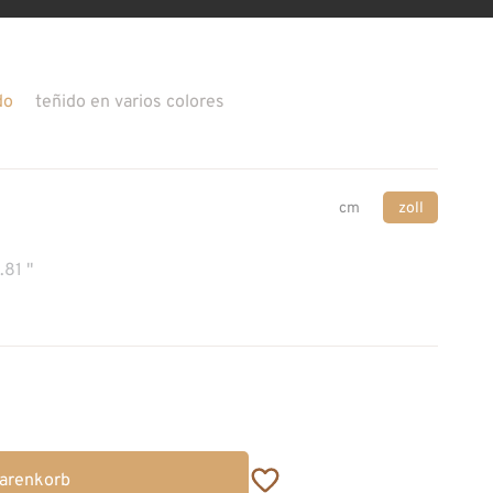
do
teñido en varios colores
cm
zoll
.81 "
Warenkorb