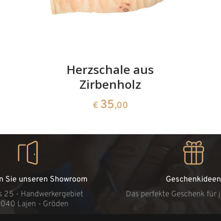
Herzschale aus
Zirbenholz
35
€
,00
n Sie unseren Showroom
Geschenkideen
s 25 - Handwerkergebiet
Das perfekte Geschenk für 
9040 Lajen - Gröden