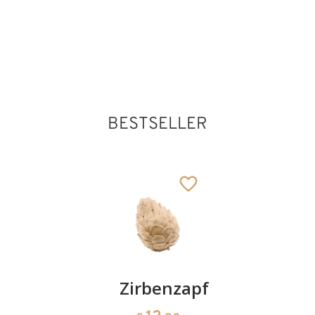
50
€
,00
BESTSELLER
BONBONIERE -
Roses for love
Hinzugefügt zum
Warenkorb
Kirschenpaar
Zirbenzapfen
Herzscha
aus