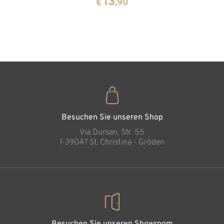
13
13
€
,90
€
,90
Zirbenho
35
€
,00
Besuchen Sie unseren Shop
Via Dursan, Str. 55
l-39047 St. Christina - Gröden
Besuchen Sie unseren Showroom