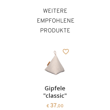
WEITERE
EMPFOHLENE
PRODUKTE
BONBONIERE
Gipfele
Mond
- Roses
"classic"
38
€
,00
for love
37
€
,00