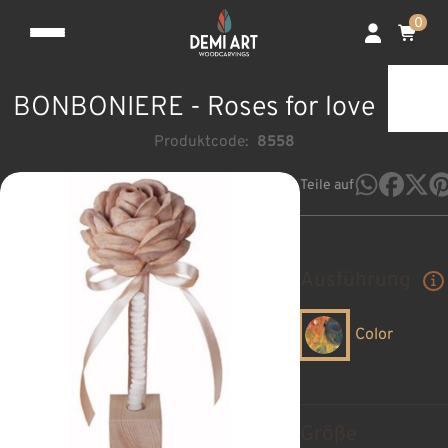
0
BONBONIERE - Roses for love
Produktcode:
8558
Teile auf
Ausführung
Color
Größe