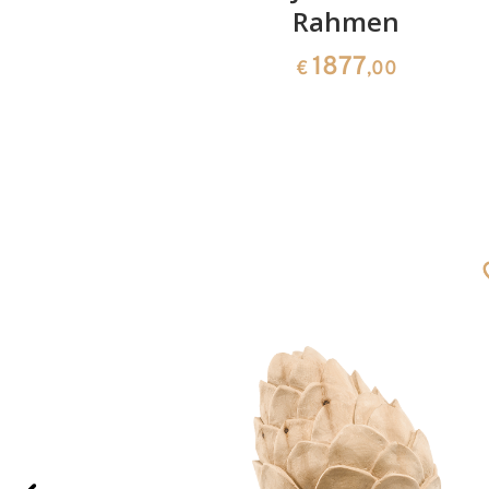
Rahmen
0
1877
€
,00