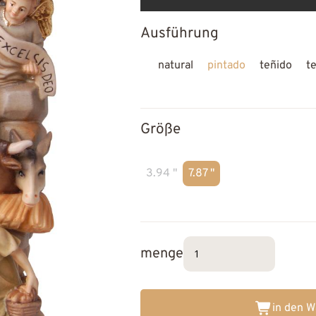
Ausführung
natural
pintado
teñido
t
Größe
3.94 "
7.87 "
menge
in den 