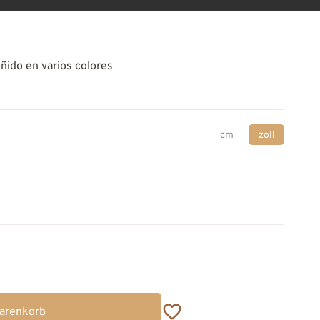
eñido en varios colores
cm
zoll
Warenkorb