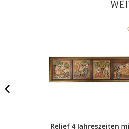
WEI
"Sella"
Relief 4 Jahreszeiten m