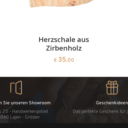
Herzschale aus
Zirbenholz
35
€
,00
n Sie unseren Showroom
Geschenkideen
s 25 - Handwerkergebiet
Das perfekte Geschenk für 
9040 Lajen - Gröden