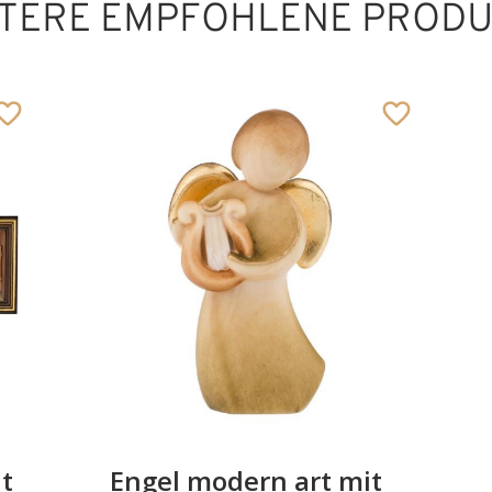
TERE EMPFOHLENE PROD
Blockkrippe
"Sella"
Hinzugefügt zum
Warenkorb
it
Engel modern art mit