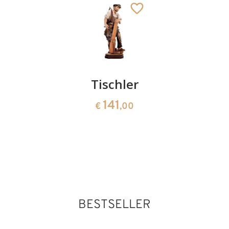
Fotograf
Tischler
Osterei
09
141
141
€
,00
€
,00
abgebro
13
€
,90
BESTSELLER