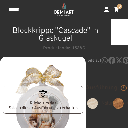
0
Blockkrippe "Cascade" in
Glaskugel
Produktcode:
1528G
Teile auf
Ausführung
Klicke, um das
Natur
Foto in dieser Ausführung zu erhalten