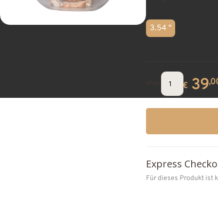
3.54 "
39
,0
Mge.
€
Express Checko
Für dieses Produkt ist