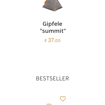
Schmied
Gipfele
Maurer
"summit"
141
141
€
,00
€
,00
37
€
,00
BESTSELLER