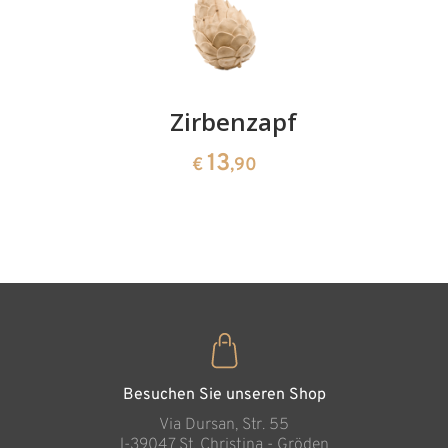
Kirschenpaar
Zirbenzapfen
Herzscha
aus
13
13
Blockkrippe
€
,90
€
,90
Zirbenho
"Cascade" in
Glaskugel
35
Hinzugefügt zum
€
,00
Warenkorb
Besuchen Sie unseren Shop
Via Dursan, Str. 55
l-39047 St. Christina - Gröden