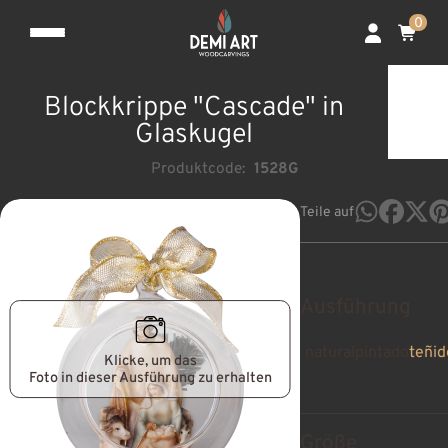
0
Blockkrippe "Cascade" in
Glaskugel
Produktcode:
1528G
Teile auf
Ausführung
natural
pintado
teñid
Klicke, um das
Foto in dieser Ausführung zu erhalten
Größe