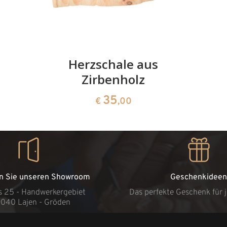
Herzschale aus
Zirbenholz
35
€
,00
n Sie unseren Showroom
Geschenkideen
s 25 - Handwerkergebiet
Das perfekte Geschenk für 
9040 Lajen - Gröden