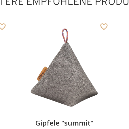
TERE EMPFOHLENE PROD
Bibliothekar
Hinzugefügt zum
Warenkorb
Gipfele "summit"