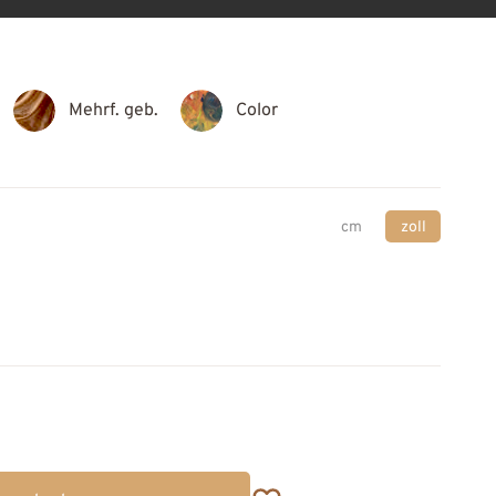
Mehrf. geb.
Color
cm
zoll