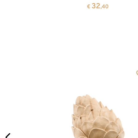
32
0
€
,40