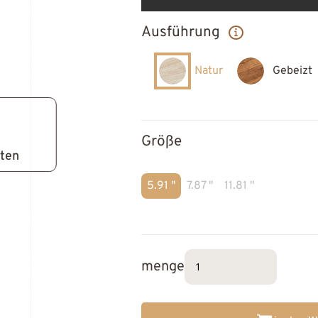
Ausführung
Natur
Gebeizt
Größe
lten
5.91 "
7.87 "
11.81 "
menge