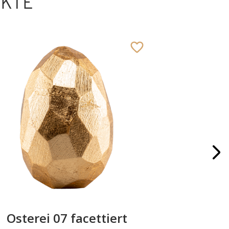
UKTE
Osterei 07 facettiert
Nac