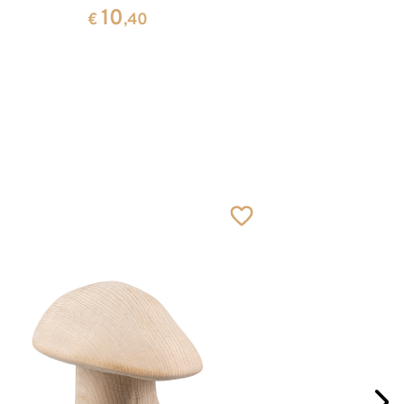
Wurze
10
€
,40