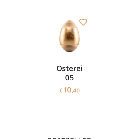
Jäger
Osterei
Duftträg
05
Zirbe mit
183
€
,00
Lösung
10
€
,40
verpackt
101
€
,00