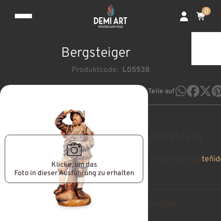
0
Bergsteiger
Produktcode:
L05538
Teile auf
Ausführung
natural
pintado
teñid
Klicke, um das
Foto in dieser Ausführung zu erhalten
Größe