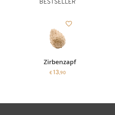
BESTSELLER
Kirschenpaar
Zirbenzapfen
Herzscha
aus
13
13
€
,90
€
,90
Zirbenho
35
€
,00