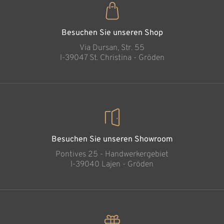
Bergsteiger
Hinzugefügt zum
Warenkorb
Besuchen Sie unseren Shop
Via Dursan, Str. 55
l-39047 St. Christina - Gröden
Besuchen Sie unseren Showroom
Pontives 25 - Handwerkergebiet
l-39040 Lajen - Gröden