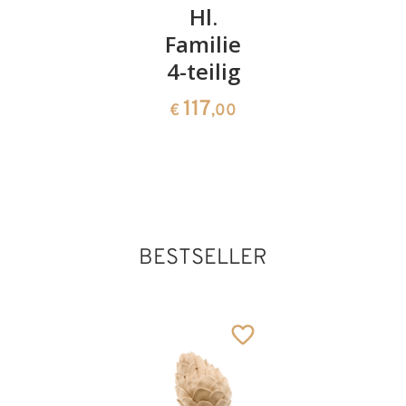
16 teilige
Hl.
Schaf
Lovely
Familie
liegend
ohne
4-teilig
lovely
Stall
117
18
€
,00
€
,50
16 teilige Lovely
517
€
,00
mit Stall
Hinzugefügt zum
Warenkorb
BESTSELLER