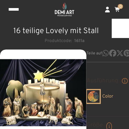
0
16 teilige Lovely mit Stall
Produktcode:
1611a
Teile auf
Ausführung
Color
Größe