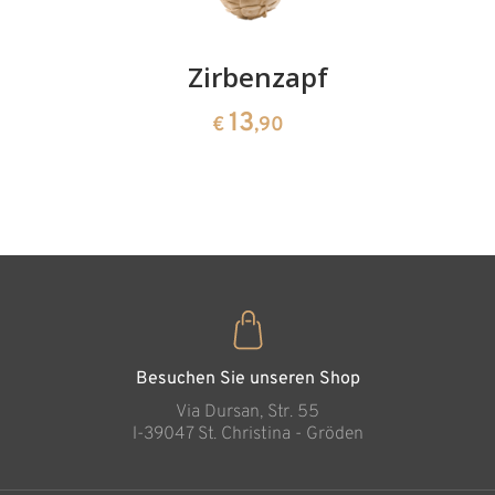
Kirschenpaar
Zirbenzapfen
Herzscha
aus
13
13
€
,90
€
,90
Zirbenho
35
€
,00
Besuchen Sie unseren Shop
Via Dursan, Str. 55
l-39047 St. Christina - Gröden